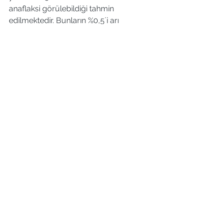
anaflaksi görülebildiği tahmin 
edilmektedir. Bunların %0,5´i arı 
sokmasına, %0,01´i radyokontrast 
maddeye, %1´i peniciline, 5.000-
25.000 de biri genel anestetiklere, 
3.000-5.000´de biri hemodiyalize, 
10.000.000´da biri ise alerjen 
enjeksiyonlarına bağlıdır. Ölümcül 
anaflaksi oranı penicilin için % 0,002, 
arı sokması için %0,001 olduğu tahmin 
edilmektedir. İlaçlar arasında en sık 
anaflaksi nedeni olan penicilin, 
radyokontrast madde ve opiatlar; yer 
fıstığı, balık ve kabuklu deniz 
mahsulleri ise en sık anaflaksi nedeni 
olan besinlerdir.
Anaflaksi olasılığı alerjik 